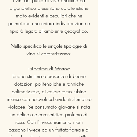
I vini dal punto di vista analitico ed
organolettico presentano caratteristiche
molto evidenti e peculiari che ne
permettono una chiara individuazione e
tipicità legata all’ambiente geografico.
Nello specifico le singole tipologie di
vino si caratterizzano:
-
«Lacrima di Morro»
:
buona struttura e presenza di buone
dotazioni polifenoliche e tanniche
polimerizzate, di colore rosso rubino
intenso con notevoli ed evidenti sfumature
violacee. Se consumato giovane si nota
un delicato e caratteristico profumo di
rosa. Con l'invecchiamento i toni
passano invece ad un fruttato-floreale di