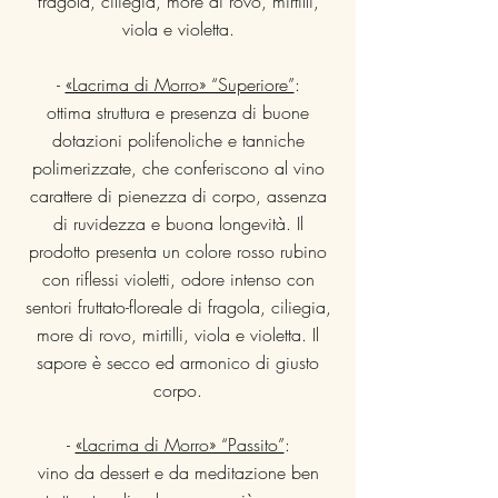
fragola, ciliegia, more di rovo, mirtilli,
viola e violetta.
-
«Lacrima di Morro» “Superiore”
:
ottima struttura e presenza di buone
dotazioni polifenoliche e tanniche
polimerizzate, che conferiscono al vino
carattere di pienezza di corpo, assenza
di ruvidezza e buona longevità. Il
prodotto presenta un colore rosso rubino
con riflessi violetti, odore intenso con
sentori fruttato-floreale di fragola, ciliegia,
more di rovo, mirtilli, viola e violetta. Il
sapore è secco ed armonico di giusto
corpo.
-
«Lacrima di Morro» “Passito”
:
vino da dessert e da meditazione ben